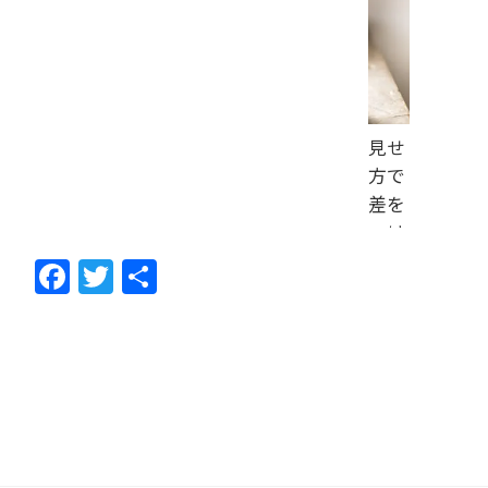
見せ
方で
差を
つけ
ろ！
F
T
共
オワ
ac
w
有
コ
e
itt
ン？
b
er
のタ
ピ…
o
o
k