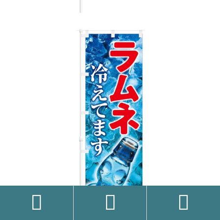


