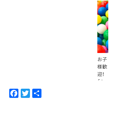
お子
様歓
迎！
「キ
ッズ
F
T
共
スペ
ac
w
有
ース
e
itt
あり
b
er
ま
す…