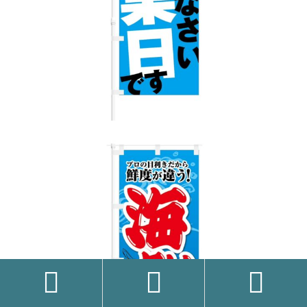


