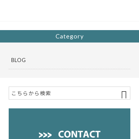
o
o
k
Category
BLOG