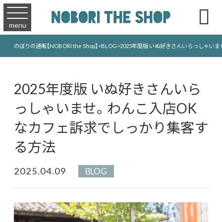

menu
のぼりの通販【NOBORI the Shop】
>
BLOG
>
2025年度版 いぬ好きさんいらっしゃい
2025年度版 いぬ好きさんいら
っしゃいませ。わんこ入店OK
なカフェ訴求でしっかり集客す
る方法
2025.04.09
BLOG