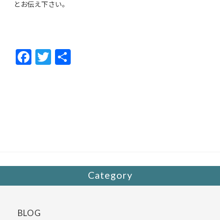
とお伝え下さい。
F
T
共
ac
w
有
e
itt
b
er
o
o
k
Category
BLOG