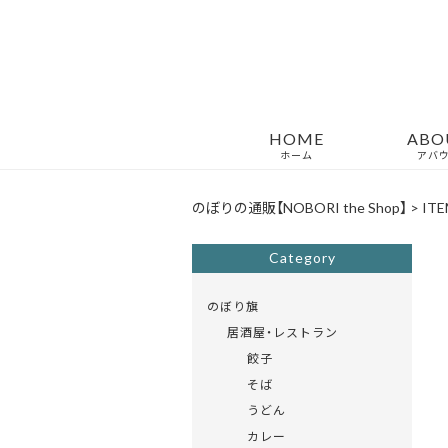
HOME
ABO
ホーム
アバ
のぼりの通販【NOBORI the Shop】
>
ITE
Category
のぼり旗
居酒屋・レストラン
餃子
そば
うどん
カレー