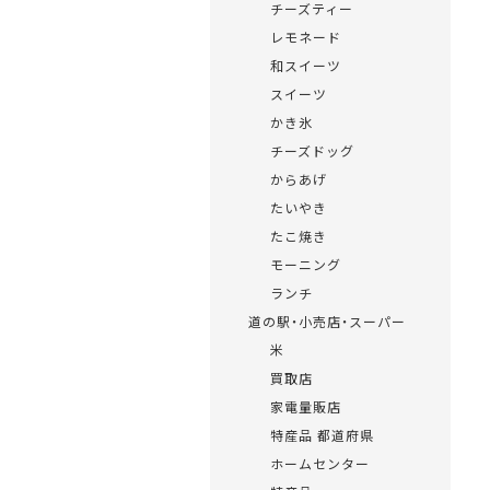
チーズティー
レモネード
和スイーツ
スイーツ
かき氷
チーズドッグ
からあげ
たいやき
たこ焼き
モーニング
ランチ
道の駅・小売店・スーパー
米
買取店
家電量販店
特産品 都道府県
ホームセンター