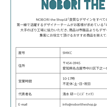
NOBORI the Shopは「良質なデザインをす
第一線で活躍するデザイナーチームがお客様が求めている「
大手のぼり工場に協力いただき、商品は市販品よりもデザ
集客にお役立て頂けるおすすめ商品を揃えて
屋号
SMKC
〒454-0945
住所
愛知県名古屋市中川区下之一色
10-17時
営業時間
不定休：土・日・祝日
代表者名
清水 研一（ｼﾐｽﾞ ｹﾝｲﾁ）
E-mail
info@noboritheshop.jp