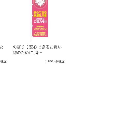
のた
のぼり 【 安心できるお買い
物のために 消…
(税込)
1,980
円
(税込)