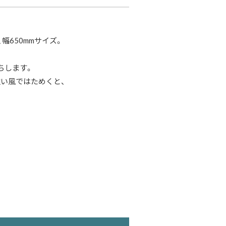
幅650mmサイズ。
ちします。
い風ではためくと、