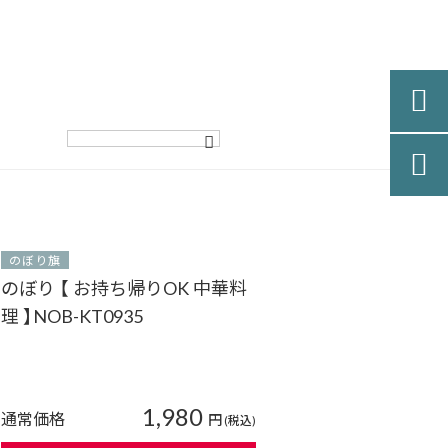


のぼり旗
のぼり 【 お持ち帰りOK 中華料
理 】NOB-KT0935
1,980
通常価格
円
(税込)