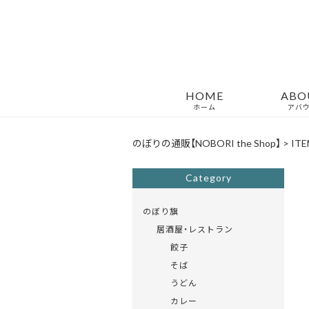
HOME
ABO
ホーム
アバ
のぼりの通販【NOBORI the Shop】
>
ITE
Category
のぼり旗
居酒屋・レストラン
餃子
そば
うどん
カレー