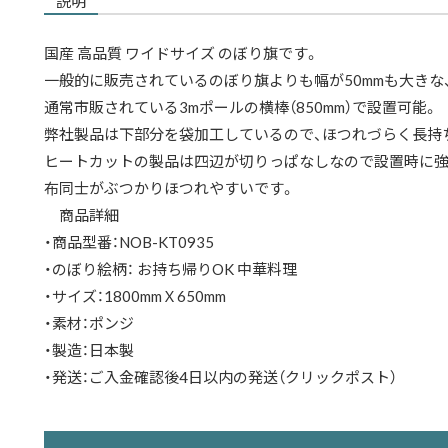
説明
国産 高品質 ワイドサイズ のぼり旗です。
一般的に販売されているのぼり旗よりも幅が50mmも大きな、
通常市販されている3mポールの横棒（850mm）で設置可能。
弊社製品は下部分を袋加工しているので、ほつれづらく長持
ヒートカットの製品は四辺が切りっぱなしなので設置時に強
布同士がぶつかりほつれやすいです。
商品詳細
・商品型番：NOB-KT0935
・のぼり絵柄： お持ち帰りOK 中華料理
・サイズ：1800mmＸ650mm
・素材：ポンジ
・製造：日本製
・発送：ご入金確認後4日以内の発送（クリックポスト）