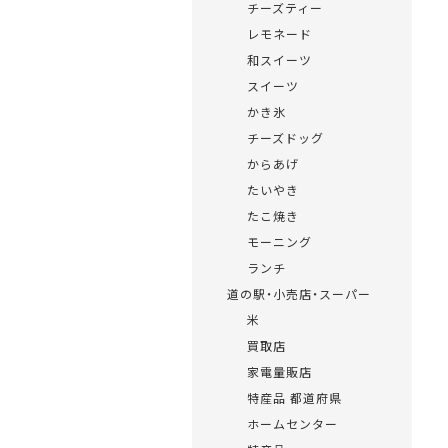
チーズティー
レモネード
和スイーツ
スイーツ
かき氷
チーズドッグ
からあげ
たいやき
たこ焼き
モーニング
ランチ
道の駅・小売店・スーパー
米
買取店
家電量販店
特産品 都道府県
ホームセンター