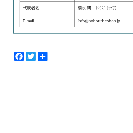
代表者名
清水 研一（ｼﾐｽﾞ ｹﾝｲﾁ）
E-mail
info@noboritheshop.jp
F
T
共
ac
w
有
e
itt
b
er
o
o
k