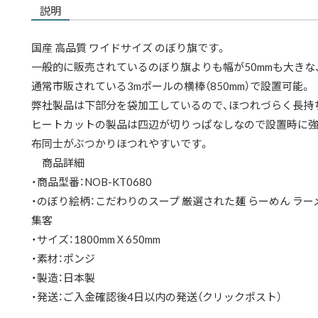
説明
国産 高品質 ワイドサイズ のぼり旗です。
一般的に販売されているのぼり旗よりも幅が50mmも大きな、
通常市販されている3mポールの横棒（850mm）で設置可能。
弊社製品は下部分を袋加工しているので、ほつれづらく長持
ヒートカットの製品は四辺が切りっぱなしなので設置時に強
布同士がぶつかりほつれやすいです。
商品詳細
・商品型番：NOB-KT0680
・のぼり絵柄：こだわりのスープ 厳選された麺 らーめん ラーメ
集客
・サイズ：1800mmＸ650mm
・素材：ポンジ
・製造：日本製
・発送：ご入金確認後4日以内の発送（クリックポスト）