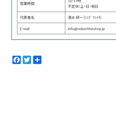
10-17時
営業時間
不定休：土・日・祝日
代表者名
清水 研一（ｼﾐｽﾞ ｹﾝｲﾁ）
E-mail
info@noboritheshop.jp
F
T
共
ac
w
有
e
itt
b
er
o
o
k