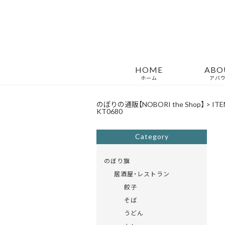
HOME
ABO
ホーム
アバ
のぼりの通販【NOBORI the Shop】
>
ITE
KT0680
Category
のぼり旗
居酒屋・レストラン
餃子
そば
うどん