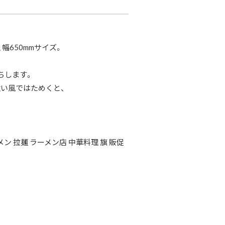
幅650mmサイズ。
ちします。
い風ではためくと、
ン 拉麺 ラーメン店 中華料理 旗 販促