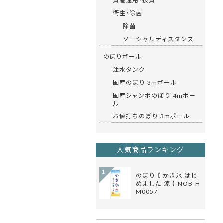
資産運用・投資
衛生・除菌
除菌
ソーシャルディスタンス
のぼりポール
注水タンク
国産のぼり 3mポール
国産ジャンボのぼり 4mポー
ル
お値打ちのぼり 3mポール
人気商品ランキング
1
のぼり 【 かき氷 はじ
めました 涼 】 NOB-H
M0057