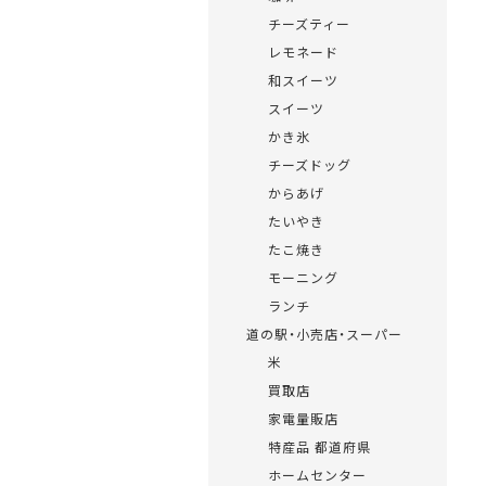
チーズティー
レモネード
和スイーツ
スイーツ
かき氷
チーズドッグ
からあげ
たいやき
たこ焼き
モーニング
ランチ
道の駅・小売店・スーパー
米
買取店
家電量販店
特産品 都道府県
ホームセンター