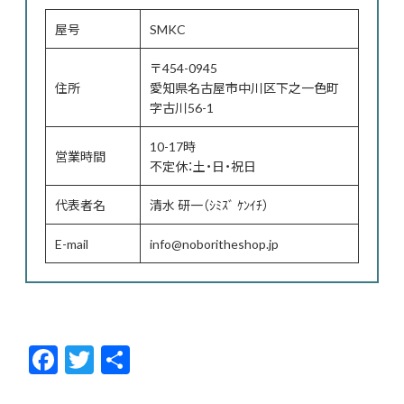
屋号
SMKC
〒454-0945
住所
愛知県名古屋市中川区下之一色町
字古川56-1
10-17時
営業時間
不定休：土・日・祝日
代表者名
清水 研一（ｼﾐｽﾞ ｹﾝｲﾁ）
E-mail
info@noboritheshop.jp
F
T
共
ac
w
有