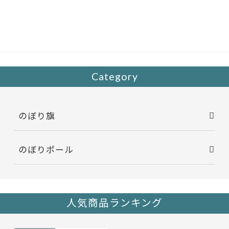
e
itt
b
er
o
o
k
Category
のぼり旗
のぼりポール
人気商品ランキング