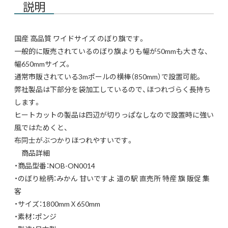
説明
国産 高品質 ワイドサイズ のぼり旗です。
一般的に販売されているのぼり旗よりも幅が50mmも大きな、
幅650mmサイズ。
通常市販されている3mポールの横棒（850mm）で設置可能。
弊社製品は下部分を袋加工しているので、ほつれづらく長持ち
します。
ヒートカットの製品は四辺が切りっぱなしなので設置時に強い
風ではためくと、
布同士がぶつかりほつれやすいです。
商品詳細
・商品型番：NOB-ON0014
・のぼり絵柄：みかん 甘いですよ 道の駅 直売所 特産 旗 販促 集
客
・サイズ：1800mmＸ650mm
・素材：ポンジ