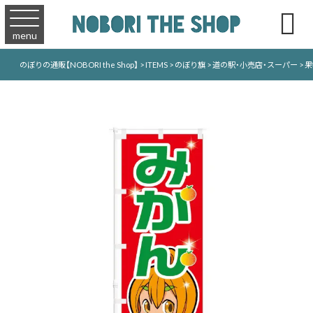

menu
のぼりの通販【NOBORI the Shop】
>
ITEMS
>
のぼり旗
>
道の駅・小売店・スーパー
>
果