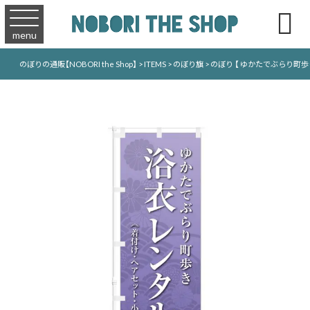

menu
のぼりの通販【NOBORI the Shop】
>
ITEMS
>
のぼり旗
>
のぼり 【 ゆかたでぶらり町歩き 