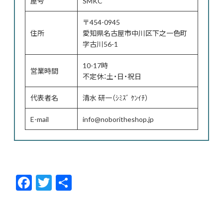
屋号
SMKC
〒454-0945
住所
愛知県名古屋市中川区下之一色町
字古川56-1
10-17時
営業時間
不定休：土・日・祝日
代表者名
清水 研一（ｼﾐｽﾞ ｹﾝｲﾁ）
E-mail
info@noboritheshop.jp
F
T
共
ac
w
有
e
itt