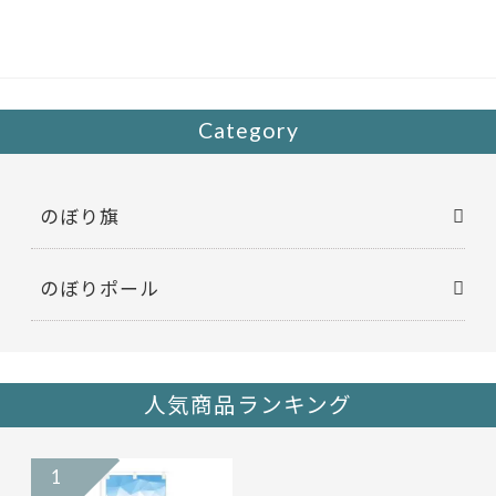
b
er
o
o
k
Category
のぼり旗
のぼりポール
人気商品ランキング
1