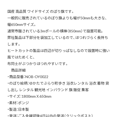
国産 高品質 ワイドサイズ のぼり旗です。
一般的に販売されているのぼり旗よりも幅が50mmも大きな、
幅650mmサイズ。
通常市販されている3mポールの横棒（850mm）で設置可能。
弊社製品は下部分を袋加工しているので、ほつれづらく長持ち
します。
ヒートカットの製品は四辺が切りっぱなしなので設置時に強い
風ではためくと、
布同士がぶつかりほつれやすいです。
商品詳細
・商品型番：NOB-OY0022
・のぼり絵柄：ゆかたでぶらり町歩き 浴衣レンタル 浴衣 着物 貸
し出し レンタル 観光地 インバウンド 旗 販促 集客
・サイズ：1800mmＸ650mm
・素材：ポンジ
・製造：日本製
・発送：ご入金確認後4日以内の発送（クリックポスト）