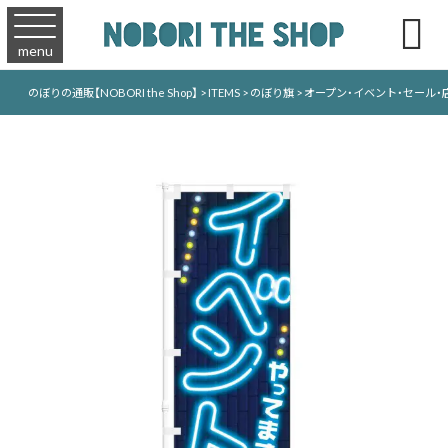

menu
のぼりの通販【NOBORI the Shop】
>
ITEMS
>
のぼり旗
>
オープン・イベント・セール・