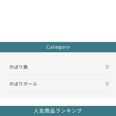
ac
w
有
e
itt
b
er
o
o
k
Category
のぼり旗
のぼりポール
人気商品ランキング