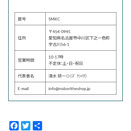
屋号
SMKC
〒454-0945
住所
愛知県名古屋市中川区下之一色町
字古川56-1
10-17時
営業時間
不定休：土・日・祝日
代表者名
清水 研一（ｼﾐｽﾞ ｹﾝｲﾁ）
E-mail
info@noboritheshop.jp
F
T
共