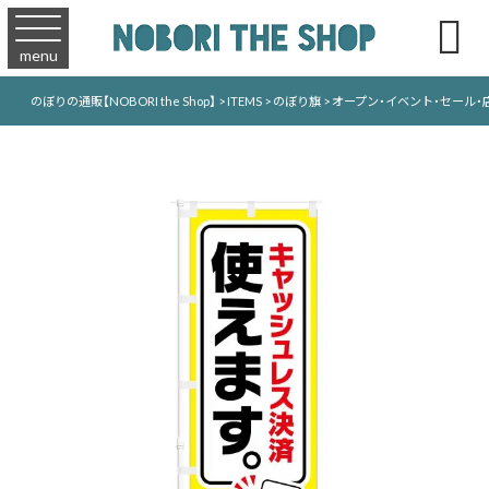

menu
のぼりの通販【NOBORI the Shop】
>
ITEMS
>
のぼり旗
>
オープン・イベント・セール・