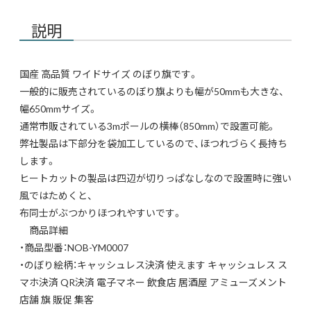
説明
国産 高品質 ワイドサイズ のぼり旗です。
一般的に販売されているのぼり旗よりも幅が50mmも大きな、
幅650mmサイズ。
通常市販されている3mポールの横棒（850mm）で設置可能。
弊社製品は下部分を袋加工しているので、ほつれづらく長持ち
します。
ヒートカットの製品は四辺が切りっぱなしなので設置時に強い
風ではためくと、
布同士がぶつかりほつれやすいです。
商品詳細
・商品型番：NOB-YM0007
・のぼり絵柄：キャッシュレス決済 使えます キャッシュレス ス
マホ決済 QR決済 電子マネー 飲食店 居酒屋 アミューズメント
店舗 旗 販促 集客