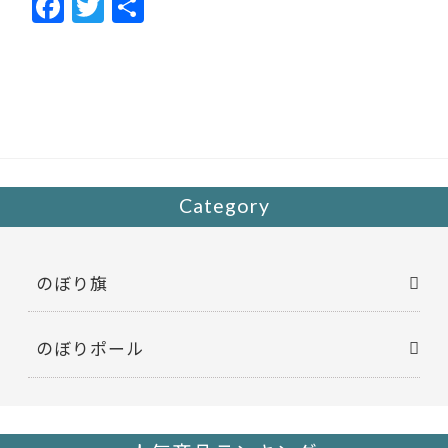
F
T
共
ac
w
有
e
itt
b
er
o
o
k
Category
のぼり旗
のぼりポール