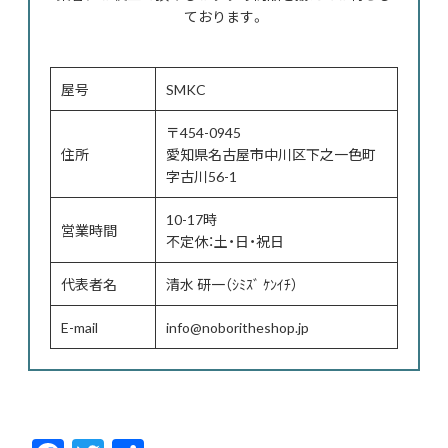
ております。
屋号
SMKC
〒454-0945
住所
愛知県名古屋市中川区下之一色町
字古川56-1
10-17時
営業時間
不定休：土・日・祝日
代表者名
清水 研一（ｼﾐｽﾞ ｹﾝｲﾁ）
E-mail
info@noboritheshop.jp