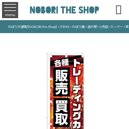

menu
のぼりの通販【NOBORI the Shop】
>
ITEMS
>
のぼり旗
>
道の駅・小売店・スーパー
>
買