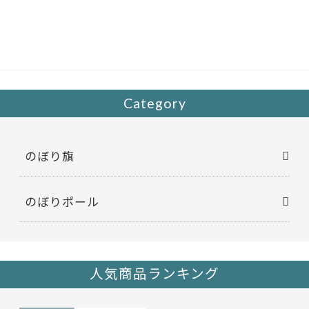
e
itt
b
er
o
o
k
Category
のぼり旗
のぼりポール
人気商品ランキング