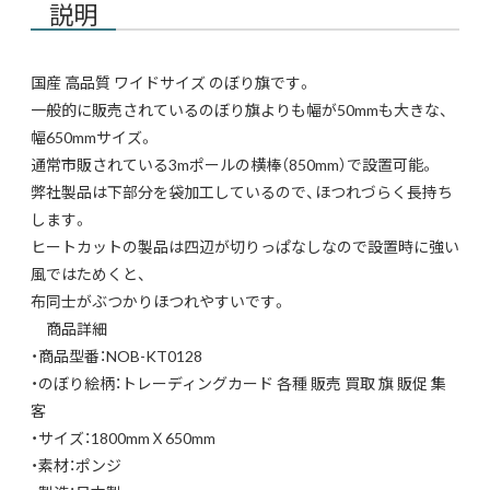
説明
国産 高品質 ワイドサイズ のぼり旗です。
一般的に販売されているのぼり旗よりも幅が50mmも大きな、
幅650mmサイズ。
通常市販されている3mポールの横棒（850mm）で設置可能。
弊社製品は下部分を袋加工しているので、ほつれづらく長持ち
します。
ヒートカットの製品は四辺が切りっぱなしなので設置時に強い
風ではためくと、
布同士がぶつかりほつれやすいです。
商品詳細
・商品型番：NOB-KT0128
・のぼり絵柄：トレーディングカード 各種 販売 買取 旗 販促 集
客
・サイズ：1800mmＸ650mm
・素材：ポンジ