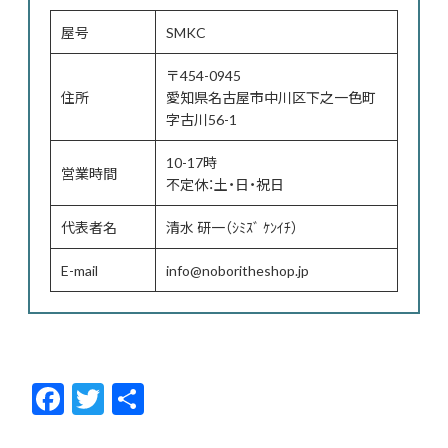
屋号
SMKC
〒454-0945
住所
愛知県名古屋市中川区下之一色町
字古川56-1
10-17時
営業時間
不定休：土・日・祝日
代表者名
清水 研一（ｼﾐｽﾞ ｹﾝｲﾁ）
E-mail
info@noboritheshop.jp
F
T
共
ac
w
有