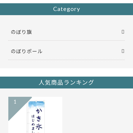
k
Category
のぼり旗
のぼりポール
人気商品ランキング
1