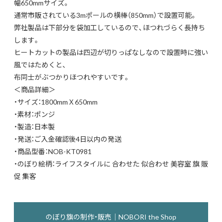
幅650mmサイズ。
通常市販されている3mポールの横棒（850mm）で設置可能。
弊社製品は下部分を袋加工しているので、ほつれづらく長持ち
します。
ヒートカットの製品は四辺が切りっぱなしなので設置時に強い
風ではためくと、
布同士がぶつかりほつれやすいです。
＜商品詳細＞
・サイズ：1800mmＸ650mm
・素材：ポンジ
・製造：日本製
・発送：ご入金確認後4日以内の発送
・商品型番：NOB-KT0981
・のぼり絵柄：ライフスタイルに 合わせた 似合わせ 美容室 旗 販
促 集客
のぼり旗の制作・販売｜NOBORI the Shop