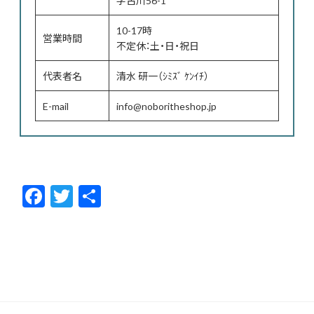
10-17時
営業時間
不定休：土・日・祝日
代表者名
清水 研一（ｼﾐｽﾞ ｹﾝｲﾁ）
E-mail
info@noboritheshop.jp
F
T
共
ac
w
有
e
itt
b
er
o
o