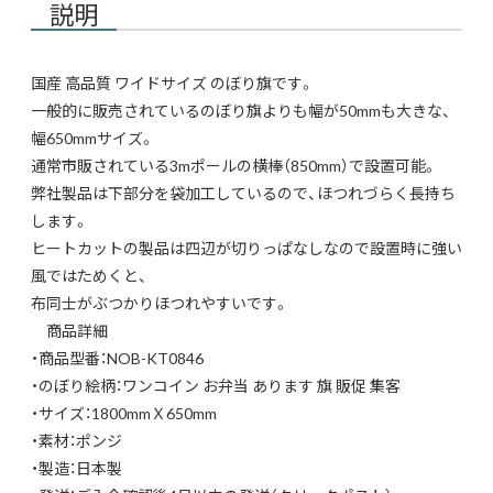
説明
国産 高品質 ワイドサイズ のぼり旗です。
一般的に販売されているのぼり旗よりも幅が50mmも大きな、
幅650mmサイズ。
通常市販されている3mポールの横棒（850mm）で設置可能。
弊社製品は下部分を袋加工しているので、ほつれづらく長持ち
します。
ヒートカットの製品は四辺が切りっぱなしなので設置時に強い
風ではためくと、
布同士がぶつかりほつれやすいです。
商品詳細
・商品型番：NOB-KT0846
・のぼり絵柄：ワンコイン お弁当 あります 旗 販促 集客
・サイズ：1800mmＸ650mm
・素材：ポンジ
・製造：日本製