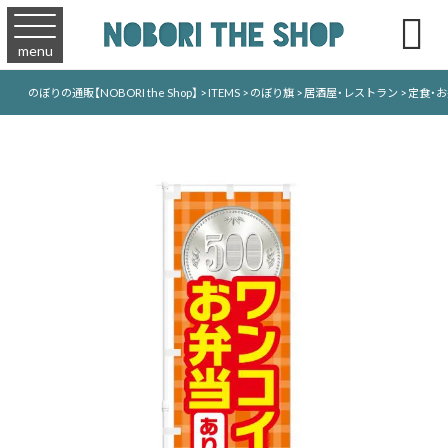

menu
のぼりの通販【NOBORI the Shop】
>
ITEMS
>
のぼり旗
>
居酒屋・レストラン
>
定食・