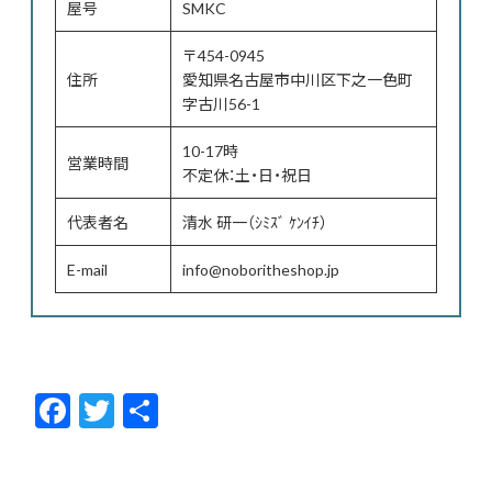
屋号
SMKC
〒454-0945
住所
愛知県名古屋市中川区下之一色町
字古川56-1
10-17時
営業時間
不定休：土・日・祝日
代表者名
清水 研一（ｼﾐｽﾞ ｹﾝｲﾁ）
E-mail
info@noboritheshop.jp
F
T
共
ac
w
有
e
itt