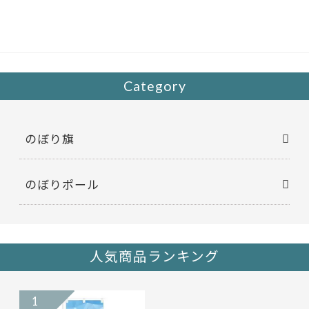
b
er
o
o
k
Category
のぼり旗
のぼりポール
人気商品ランキング
1