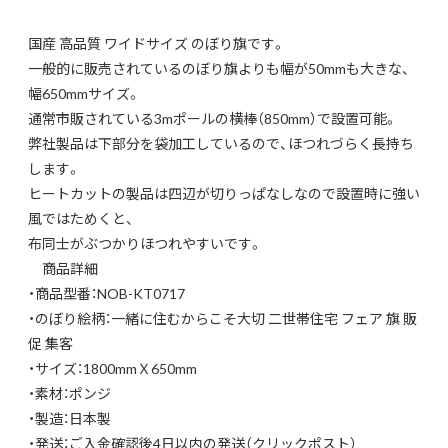
国産 高品質 ワイドサイズ のぼり旗です。
一般的に販売されているのぼり旗よりも幅が50mmも大きな、
幅650mmサイズ。
通常市販されている3mポールの横棒（850mm）で設置可能。
弊社製品は下部分を袋加工しているので、ほつれづらく長持ち
します。
ヒートカットの製品は四辺が切りっぱなしなので設置時に強い
風ではためくと、
布同士がぶつかりほつれやすいです。
商品詳細
・商品型番：NOB-KT0717
・のぼり絵柄：一緒に住むからこそ大切 二世帯住宅 フェア 旗 販
促 集客
・サイズ：1800mmＸ650mm
・素材：ポンジ
・製造：日本製
・発送：ご入金確認後4日以内の発送（クリックポスト）