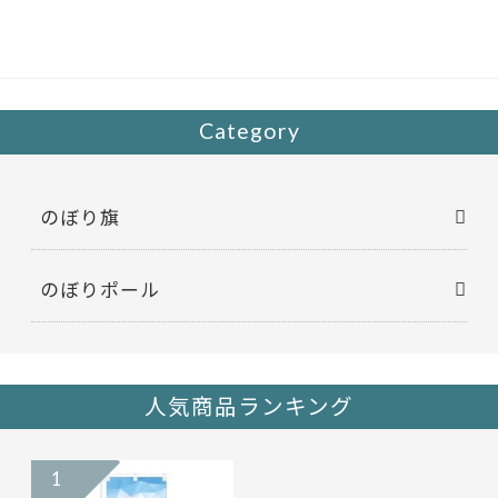
b
er
o
o
k
Category
のぼり旗
のぼりポール
人気商品ランキング
1