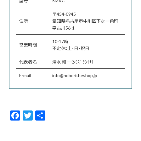
屋号
SMKC
〒454-0945
住所
愛知県名古屋市中川区下之一色町
字古川56-1
10-17時
営業時間
不定休：土・日・祝日
代表者名
清水 研一（ｼﾐｽﾞ ｹﾝｲﾁ）
E-mail
info@noboritheshop.jp
F
T
共
ac
w
有
e
itt