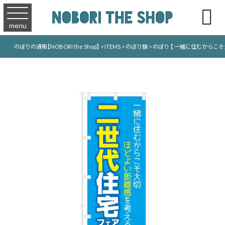

menu
のぼりの通販【NOBORI the Shop】
>
ITEMS
>
のぼり旗
>
のぼり 【 一緒に住むからこそ大切