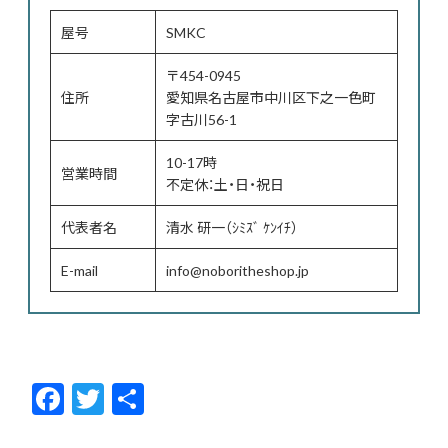
屋号
SMKC
〒454-0945
住所
愛知県名古屋市中川区下之一色町
字古川56-1
10-17時
営業時間
不定休：土・日・祝日
代表者名
清水 研一（ｼﾐｽﾞ ｹﾝｲﾁ）
E-mail
info@noboritheshop.jp
F
T
共
ac
w
有