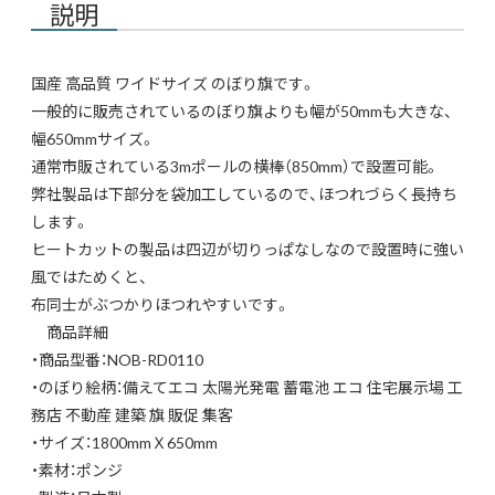
説明
国産 高品質 ワイドサイズ のぼり旗です。
一般的に販売されているのぼり旗よりも幅が50mmも大きな、
幅650mmサイズ。
通常市販されている3mポールの横棒（850mm）で設置可能。
弊社製品は下部分を袋加工しているので、ほつれづらく長持ち
します。
ヒートカットの製品は四辺が切りっぱなしなので設置時に強い
風ではためくと、
布同士がぶつかりほつれやすいです。
商品詳細
・商品型番：NOB-RD0110
・のぼり絵柄：備えてエコ 太陽光発電 蓄電池 エコ 住宅展示場 工
務店 不動産 建築 旗 販促 集客
・サイズ：1800mmＸ650mm
・素材：ポンジ