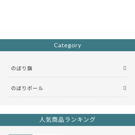
e
itt
b
er
o
o
k
Category
のぼり旗
のぼりポール
人気商品ランキング