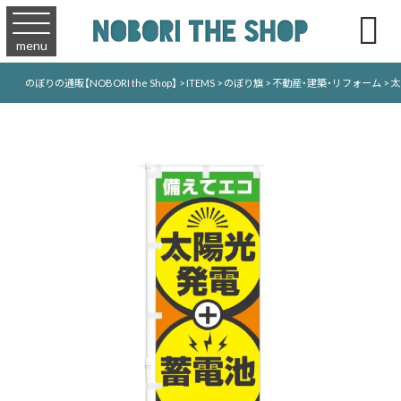

menu
のぼりの通販【NOBORI the Shop】
>
ITEMS
>
のぼり旗
>
不動産・建築・リフォーム
>
太