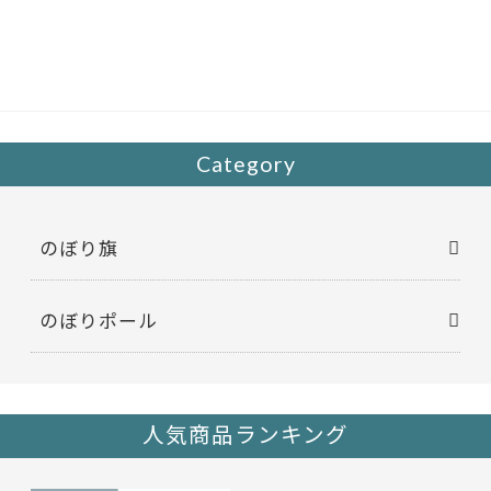
e
itt
b
er
o
o
k
Category
のぼり旗
のぼりポール
人気商品ランキング