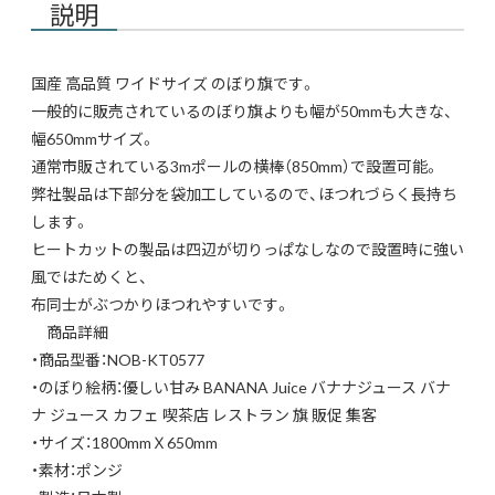
説明
国産 高品質 ワイドサイズ のぼり旗です。
一般的に販売されているのぼり旗よりも幅が50mmも大きな、
幅650mmサイズ。
通常市販されている3mポールの横棒（850mm）で設置可能。
弊社製品は下部分を袋加工しているので、ほつれづらく長持ち
します。
ヒートカットの製品は四辺が切りっぱなしなので設置時に強い
風ではためくと、
布同士がぶつかりほつれやすいです。
商品詳細
・商品型番：NOB-KT0577
・のぼり絵柄：優しい甘み BANANA Juice バナナジュース バナ
ナ ジュース カフェ 喫茶店 レストラン 旗 販促 集客
・サイズ：1800mmＸ650mm
・素材：ポンジ