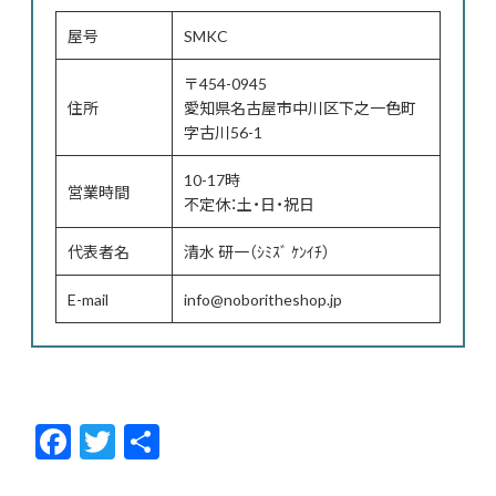
屋号
SMKC
〒454-0945
住所
愛知県名古屋市中川区下之一色町
字古川56-1
10-17時
営業時間
不定休：土・日・祝日
代表者名
清水 研一（ｼﾐｽﾞ ｹﾝｲﾁ）
E-mail
info@noboritheshop.jp
F
T
共
ac
w
有