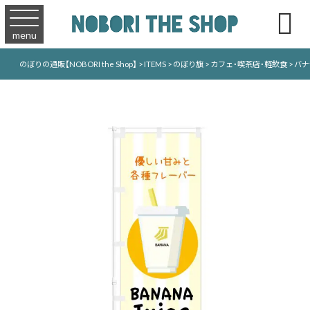

menu
のぼりの通販【NOBORI the Shop】
>
ITEMS
>
のぼり旗
>
カフェ・喫茶店・軽飲食
>
バナ