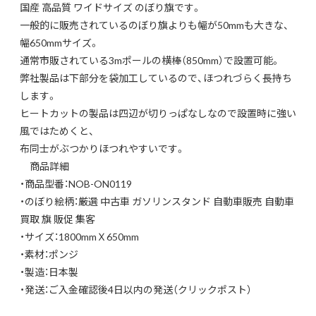
国産 高品質 ワイドサイズ のぼり旗です。
一般的に販売されているのぼり旗よりも幅が50mmも大きな、
幅650mmサイズ。
通常市販されている3mポールの横棒（850mm）で設置可能。
弊社製品は下部分を袋加工しているので、ほつれづらく長持ち
します。
ヒートカットの製品は四辺が切りっぱなしなので設置時に強い
風ではためくと、
布同士がぶつかりほつれやすいです。
商品詳細
・商品型番：NOB-ON0119
・のぼり絵柄：厳選 中古車 ガソリンスタンド 自動車販売 自動車
買取 旗 販促 集客
・サイズ：1800mmＸ650mm
・素材：ポンジ
・製造：日本製
・発送：ご入金確認後4日以内の発送（クリックポスト）