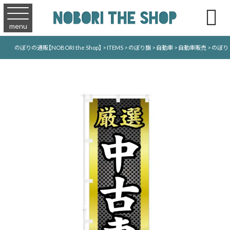

menu
のぼりの通販【NOBORI the Shop】
>
ITEMS
>
のぼり旗
>
自動車
>
自動車販売
>
のぼり 