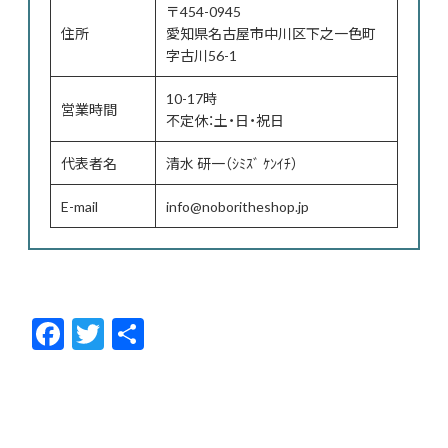
〒454-0945
住所
愛知県名古屋市中川区下之一色町
字古川56-1
10-17時
営業時間
不定休：土・日・祝日
代表者名
清水 研一（ｼﾐｽﾞ ｹﾝｲﾁ）
E-mail
info@noboritheshop.jp
F
T
共
ac
w
有
e
itt
b
er