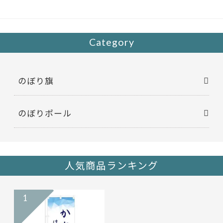
o
o
k
Category
のぼり旗
のぼりポール
人気商品ランキング
1