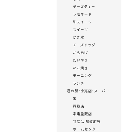
チーズティー
レモネード
和スイーツ
スイーツ
かき氷
チーズドッグ
からあげ
たいやき
たこ焼き
モーニング
ランチ
道の駅・小売店・スーパー
米
買取店
家電量販店
特産品 都道府県
ホームセンター