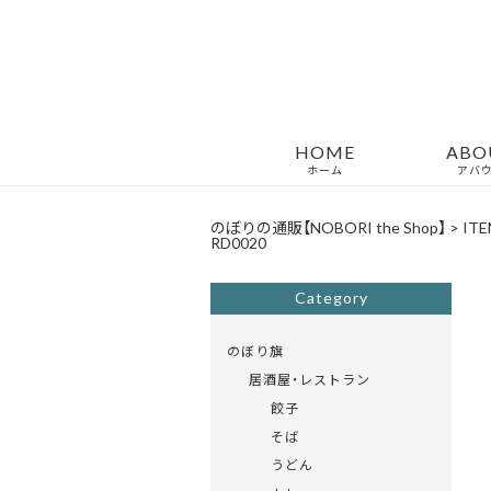
HOME
ABO
ホーム
アバ
のぼりの通販【NOBORI the Shop】
>
ITE
RD0020
Category
のぼり旗
居酒屋・レストラン
餃子
そば
うどん