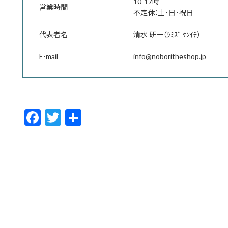
10-17時
営業時間
不定休：土・日・祝日
代表者名
清水 研一（ｼﾐｽﾞ ｹﾝｲﾁ）
E-mail
info@noboritheshop.jp
F
T
共
ac
w
有
e
itt
b
er
o
o
k