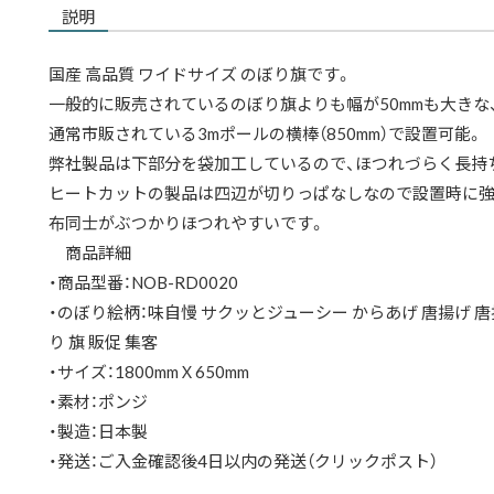
説明
国産 高品質 ワイドサイズ のぼり旗です。
一般的に販売されているのぼり旗よりも幅が50mmも大きな、
通常市販されている3mポールの横棒（850mm）で設置可能。
弊社製品は下部分を袋加工しているので、ほつれづらく長持
ヒートカットの製品は四辺が切りっぱなしなので設置時に強
布同士がぶつかりほつれやすいです。
商品詳細
・商品型番：NOB-RD0020
・のぼり絵柄：味自慢 サクッとジューシー からあげ 唐揚げ 唐揚
り 旗 販促 集客
・サイズ：1800mmＸ650mm
・素材：ポンジ
・製造：日本製
・発送：ご入金確認後4日以内の発送（クリックポスト）