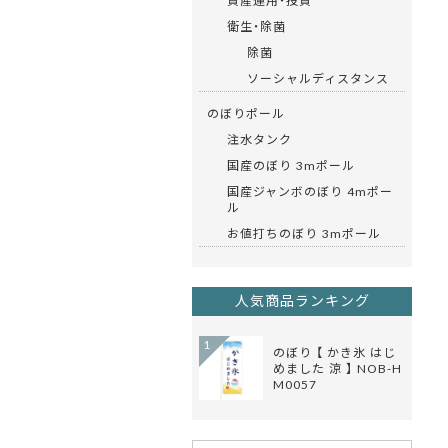
資産運用・投資
衛生・除菌
除菌
ソーシャルディスタンス
のぼりポール
注水タンク
国産のぼり 3mポール
国産ジャンボのぼり 4mポー
ル
お値打ちのぼり 3mポール
人気商品ランキング
1
のぼり 【 かき氷 はじ
めました 涼 】 NOB-H
M0057