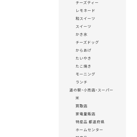
チーズティー
レモネード
和スイーツ
スイーツ
かき氷
チーズドッグ
からあげ
たいやき
たこ焼き
モーニング
ランチ
道の駅・小売店・スーパー
米
買取店
家電量販店
特産品 都道府県
ホームセンター