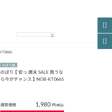


T0665
のぼり旗
のぼり 【 安っ 歳末 SALE 買うな
ら今がチャンス 】 NOB-KT0665
1,980
通常価格
円
(税込)