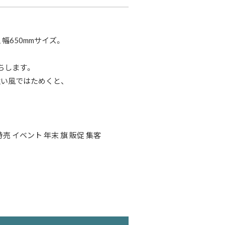
幅650mmサイズ。
ちします。
い風ではためくと、
売 イベント 年末 旗 販促 集客