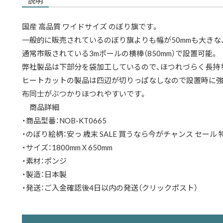
説明
国産 高品質 ワイドサイズ のぼり旗です。
一般的に販売されているのぼり旗よりも幅が50mmも大きな、
通常市販されている3mポールの横棒（850mm）で設置可能。
弊社製品は下部分を袋加工しているので、ほつれづらく長持
ヒートカットの製品は四辺が切りっぱなしなので設置時に強
布同士がぶつかりほつれやすいです。
商品詳細
・商品型番：NOB-KT0665
・のぼり絵柄：安っ 歳末 SALE 買うなら今がチャンス セール 特
・サイズ：1800mmＸ650mm
・素材：ポンジ
・製造：日本製
・発送：ご入金確認後4日以内の発送（クリックポスト）