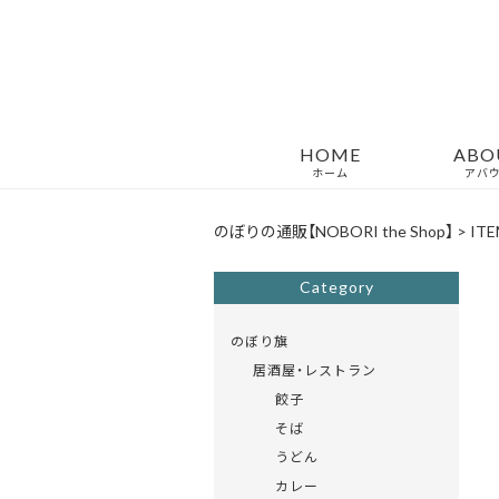
HOME
ABO
ホーム
アバ
のぼりの通販【NOBORI the Shop】
>
ITE
Category
のぼり旗
居酒屋・レストラン
餃子
そば
うどん
カレー