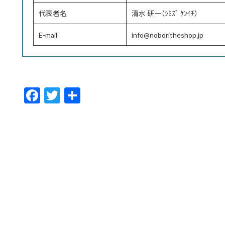
代表者名
清水 研一（ｼﾐｽﾞ ｹﾝｲﾁ）
E-mail
info@noboritheshop.jp
F
T
共
ac
w
有
e
itt
b
er
o
o
k