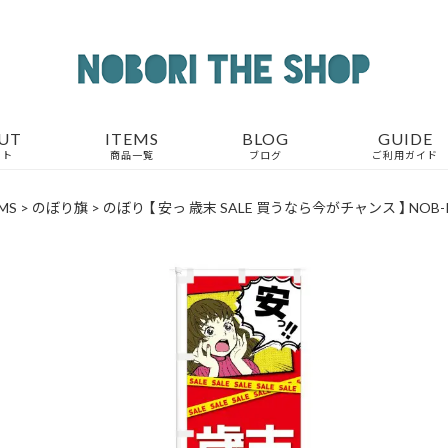
UT
ITEMS
BLOG
GUIDE
ウト
商品一覧
ブログ
ご利用ガイド
MS
>
のぼり旗
>
のぼり 【 安っ 歳末 SALE 買うなら今がチャンス 】 NOB-K