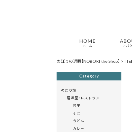
HOME
ABO
ホーム
アバ
のぼりの通販【NOBORI the Shop】
>
ITE
Category
のぼり旗
居酒屋・レストラン
餃子
そば
うどん
カレー