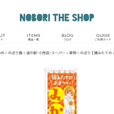
UT
ITEMS
BLOG
GUIDE
ウト
商品一覧
ブログ
ご利用ガイド
MS
>
のぼり旗
>
道の駅・小売店・スーパー
>
果物
>
のぼり 【 摘みたての あ