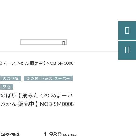


まーい みかん 販売中 】 NOB-SM0008
のぼり旗
道の駅・小売店・スーパー
果物
のぼり 【 摘みたての あまーい
みかん 販売中 】 NOB-SM0008
1,980
通常価格
円
(税込)