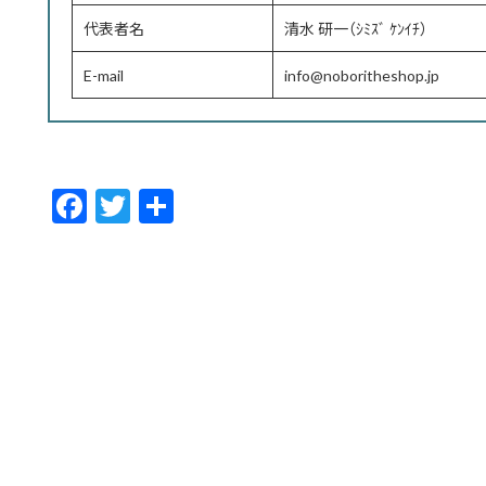
代表者名
清水 研一（ｼﾐｽﾞ ｹﾝｲﾁ）
E-mail
info@noboritheshop.jp
F
T
共
ac
w
有
e
itt
b
er
o
o
k