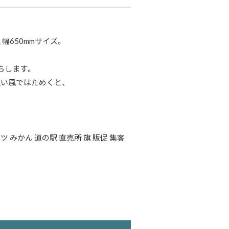
幅650mmサイズ。
ちします。
い風ではためくと、
 みかん 道の駅 直売所 旗 販促 集客