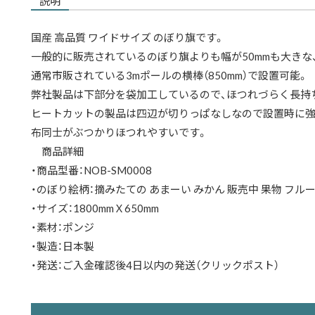
説明
国産 高品質 ワイドサイズ のぼり旗です。
一般的に販売されているのぼり旗よりも幅が50mmも大きな、
通常市販されている3mポールの横棒（850mm）で設置可能。
弊社製品は下部分を袋加工しているので、ほつれづらく長持
ヒートカットの製品は四辺が切りっぱなしなので設置時に強
布同士がぶつかりほつれやすいです。
商品詳細
・商品型番：NOB-SM0008
・のぼり絵柄：摘みたての あまーい みかん 販売中 果物 フルーツ
・サイズ：1800mmＸ650mm
・素材：ポンジ
・製造：日本製
・発送：ご入金確認後4日以内の発送（クリックポスト）