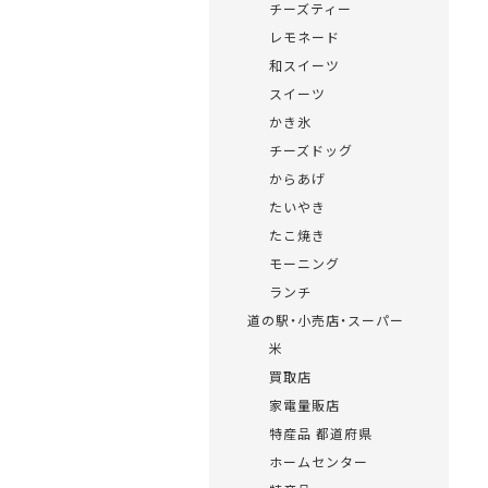
チーズティー
レモネード
和スイーツ
スイーツ
かき氷
チーズドッグ
からあげ
たいやき
たこ焼き
モーニング
ランチ
道の駅・小売店・スーパー
米
買取店
家電量販店
特産品 都道府県
ホームセンター