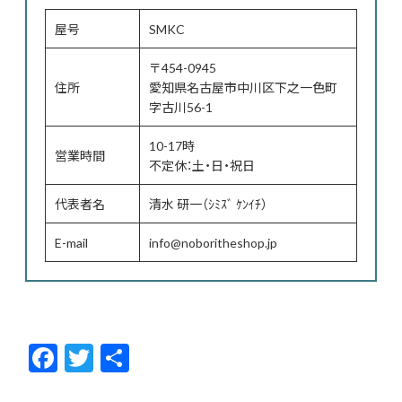
屋号
SMKC
〒454-0945
住所
愛知県名古屋市中川区下之一色町
字古川56-1
10-17時
営業時間
不定休：土・日・祝日
代表者名
清水 研一（ｼﾐｽﾞ ｹﾝｲﾁ）
E-mail
info@noboritheshop.jp
F
T
共
ac
w
有