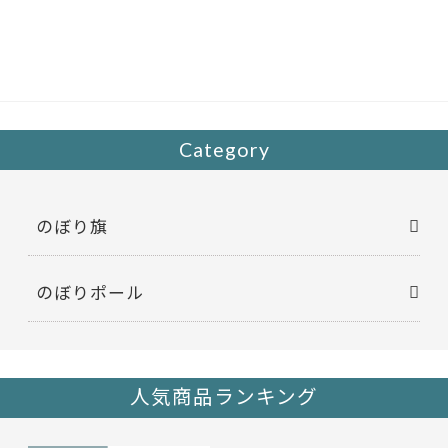
e
itt
b
er
o
o
k
Category
のぼり旗
のぼりポール
人気商品ランキング