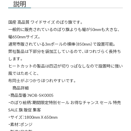
説明
国産 高品質 ワイドサイズ のぼり旗です。
一般的に販売されているのぼり旗よりも幅が50mmも大きな、
幅650mmサイズ。
通常市販されている3mポールの横棒（850mm）で設置可能。
弊社製品は下部分を袋加工しているので、ほつれづらく長持ち
します。
ヒートカットの製品は四辺が切りっぱなしなので設置時に強い
風ではためくと、
布同士がぶつかりほつれやすいです。
商品詳細
・商品型番：NOB-SK0005
・のぼり絵柄：期間限定特別セール お得なチャンス セール 特売
SALE 旗 販促 集客
・サイズ：1800mmＸ650mm
・素材：ポンジ