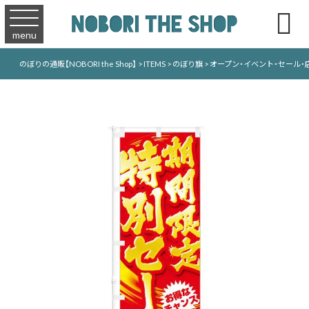

menu
のぼりの通販【NOBORI the Shop】
>
ITEMS
>
のぼり旗
>
オープン・イベント・セール・