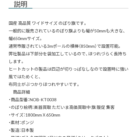
説明
国産 高品質 ワイドサイズ のぼり旗です。
一般的に販売されているのぼり旗よりも幅が50mmも大きな、
幅650mmサイズ。
通常市販されている3mポールの横棒（850mm）で設置可能。
弊社製品は下部分を袋加工しているので、ほつれづらく長持ち
します。
ヒートカットの製品は四辺が切りっぱなしなので設置時に強い
風ではためくと、
布同士がぶつかりほつれやすいです。
商品詳細
・商品型番：NOB-KT0038
・のぼり絵柄：楽器買取 ただいま高価買取中 旗 販促 集客
・サイズ：1800mmＸ650mm
・素材：ポンジ
・製造：日本製