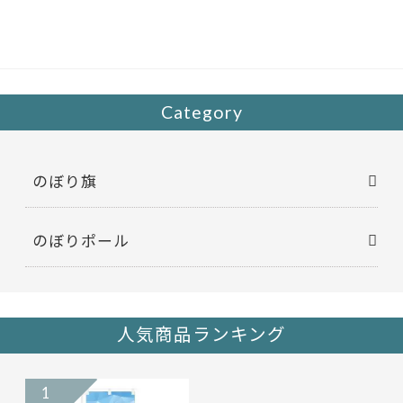
b
er
o
o
k
Category
のぼり旗
のぼりポール
人気商品ランキング
1