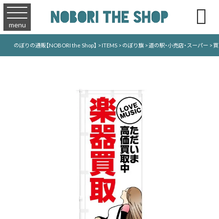

menu
のぼりの通販【NOBORI the Shop】
>
ITEMS
>
のぼり旗
>
道の駅・小売店・スーパー
>
買