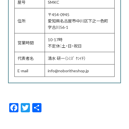
屋号
SMKC
〒454-0945
住所
愛知県名古屋市中川区下之一色町
字古川56-1
10-17時
営業時間
不定休：土・日・祝日
代表者名
清水 研一（ｼﾐｽﾞ ｹﾝｲﾁ）
E-mail
info@noboritheshop.jp
F
T
共
ac
w
有
e
itt