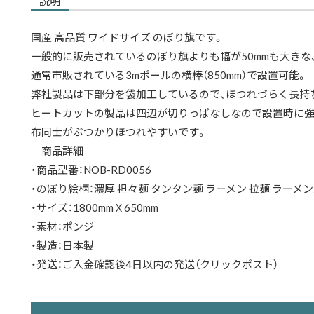
説明
国産 高品質 ワイドサイズ のぼり旗です。
一般的に販売されているのぼり旗よりも幅が50mmも大きな、
通常市販されている3mポールの横棒（850mm）で設置可能。
弊社製品は下部分を袋加工しているので、ほつれづらく長持
ヒートカットの製品は四辺が切りっぱなしなので設置時に強
布同士がぶつかりほつれやすいです。
商品詳細
・商品型番：NOB-RD0056
・のぼり絵柄：濃厚 担々麺 タンタン麺 ラーメン 拉麺 ラーメン
・サイズ：1800mmＸ650mm
・素材：ポンジ
・製造：日本製
・発送：ご入金確認後4日以内の発送（クリックポスト）