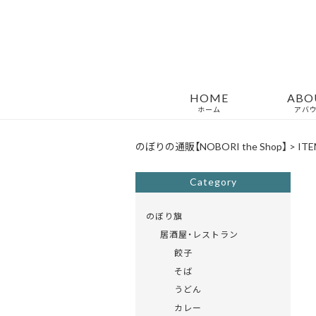
HOME
ABO
ホーム
アバ
のぼりの通販【NOBORI the Shop】
>
ITE
Category
のぼり旗
居酒屋・レストラン
餃子
そば
うどん
カレー