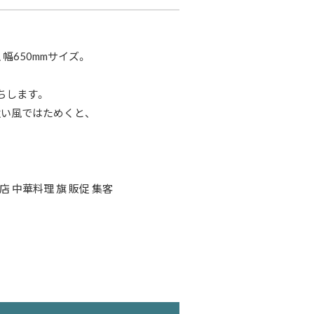
幅650mmサイズ。
ちします。
い風ではためくと、
店 中華料理 旗 販促 集客