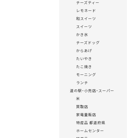
チーズティー
レモネード
和スイーツ
スイーツ
かき氷
チーズドッグ
からあげ
たいやき
たこ焼き
モーニング
ランチ
道の駅・小売店・スーパー
米
買取店
家電量販店
特産品 都道府県
ホームセンター