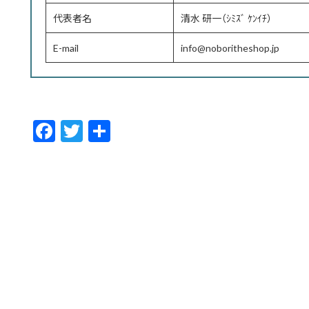
代表者名
清水 研一（ｼﾐｽﾞ ｹﾝｲﾁ）
E-mail
info@noboritheshop.jp
F
T
共
ac
w
有
e
itt
b
er
o
o
k