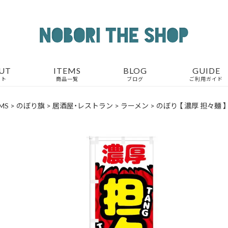
UT
ITEMS
BLOG
GUIDE
ウト
商品一覧
ブログ
ご利用ガイド
MS
>
のぼり旗
>
居酒屋・レストラン
>
ラーメン
>
のぼり 【 濃厚 担々麺 】 