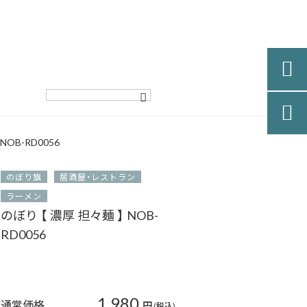


NOB-RD0056
のぼり旗
居酒屋・レストラン
ラーメン
のぼり 【 濃厚 担々麺 】 NOB-
RD0056
1,980
通常価格
円
(税込)