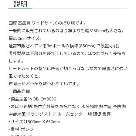
説明
国産 高品質 ワイドサイズ のぼり旗です。
一般的に販売されているのぼり旗よりも幅が50mmも大きな、
幅650mmサイズ。
通常市販されている3mポールの横棒（850mm）で設置可能。
弊社製品は下部分を袋加工しているので、ほつれづらく長持ち
します。
ヒートカットの製品は四辺が切りっぱなしなので設置時に強い
風ではためくと、
布同士がぶつかりほつれやすいです。
商品詳細
・商品型番：NOB-OY0030
・のぼり絵柄：熱中症対策をお忘れなく 水分補給 熱中症 予防 熱
中症対策 ドラッグストア ホームセンター 旗 販促 集客
・サイズ：1800mmＸ650mm
・素材：ポンジ