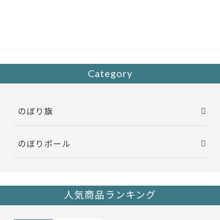
e
itt
b
er
o
o
k
Category
のぼり旗
のぼりポール
人気商品ランキング