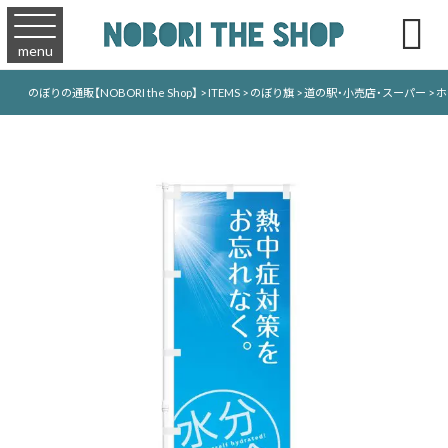

menu
のぼりの通販【NOBORI the Shop】
>
ITEMS
>
のぼり旗
>
道の駅・小売店・スーパー
>
ホ