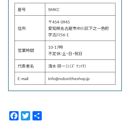
屋号
SMKC
〒454-0945
住所
愛知県名古屋市中川区下之一色町
字古川56-1
10-17時
営業時間
不定休：土・日・祝日
代表者名
清水 研一（ｼﾐｽﾞ ｹﾝｲﾁ）
E-mail
info@noboritheshop.jp
F
T
共
ac
w
有