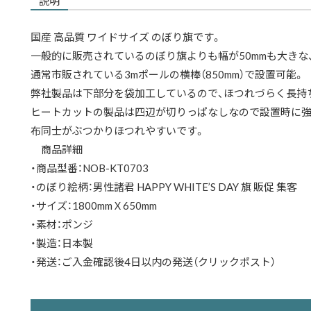
説明
国産 高品質 ワイドサイズ のぼり旗です。
一般的に販売されているのぼり旗よりも幅が50mmも大きな、
通常市販されている3mポールの横棒（850mm）で設置可能。
弊社製品は下部分を袋加工しているので、ほつれづらく長持
ヒートカットの製品は四辺が切りっぱなしなので設置時に強
布同士がぶつかりほつれやすいです。
商品詳細
・商品型番：NOB-KT0703
・のぼり絵柄：男性諸君 HAPPY WHITE’S DAY 旗 販促 集客
・サイズ：1800mmＸ650mm
・素材：ポンジ
・製造：日本製
・発送：ご入金確認後4日以内の発送（クリックポスト）