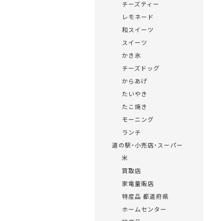
チーズティー
レモネード
和スイーツ
スイーツ
かき氷
チーズドッグ
からあげ
たいやき
たこ焼き
モーニング
ランチ
道の駅・小売店・スーパー
米
買取店
家電量販店
特産品 都道府県
ホームセンター