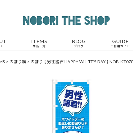
UT
ITEMS
BLOG
GUIDE
ウト
商品一覧
ブログ
ご利用ガイド
MS
>
のぼり旗
>
のぼり 【 男性諸君 HAPPY WHITE’S DAY 】 NOB-KT07