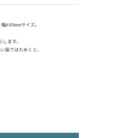
幅650mmサイズ。
ちします。
い風ではためくと、