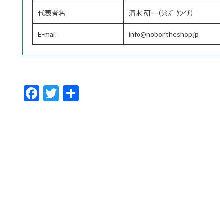
代表者名
清水 研一（ｼﾐｽﾞ ｹﾝｲﾁ）
E-mail
info@noboritheshop.jp
F
T
共
ac
w
有
e
itt
b
er
o
o
k