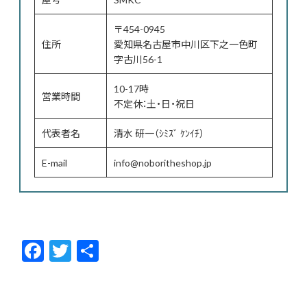
〒454-0945
住所
愛知県名古屋市中川区下之一色町
字古川56-1
10-17時
営業時間
不定休：土・日・祝日
代表者名
清水 研一（ｼﾐｽﾞ ｹﾝｲﾁ）
E-mail
info@noboritheshop.jp
F
T
共
ac
w
有
e
itt