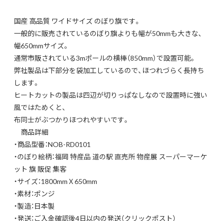
国産 高品質 ワイドサイズ のぼり旗です。
一般的に販売されているのぼり旗よりも幅が50mmも大きな、
幅650mmサイズ。
通常市販されている3mポールの横棒（850mm）で設置可能。
弊社製品は下部分を袋加工しているので、ほつれづらく長持ち
します。
ヒートカットの製品は四辺が切りっぱなしなので設置時に強い
風ではためくと、
布同士がぶつかりほつれやすいです。
商品詳細
・商品型番：NOB-RD0101
・のぼり絵柄：福岡 特産品 道の駅 直売所 物産展 スーパーマーケ
ット 旗 販促 集客
・サイズ：1800mmＸ650mm
・素材：ポンジ
・製造：日本製
・発送：ご入金確認後4日以内の発送（クリックポスト）