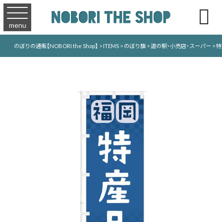

menu
のぼりの通販【NOBORI the Shop】
>
ITEMS
>
のぼり旗
>
道の駅・小売店・スーパー
>
特