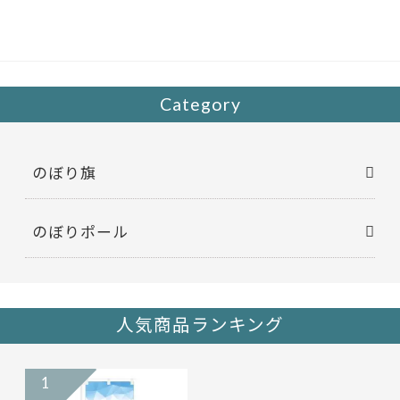
b
er
o
o
k
Category
のぼり旗
のぼりポール
人気商品ランキング
1