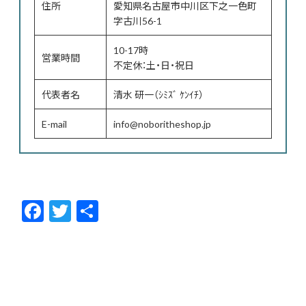
住所
愛知県名古屋市中川区下之一色町
字古川56-1
10-17時
営業時間
不定休：土・日・祝日
代表者名
清水 研一（ｼﾐｽﾞ ｹﾝｲﾁ）
E-mail
info@noboritheshop.jp
F
T
共
ac
w
有
e
itt
b
er
o