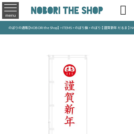

menu
のぼりの通販【NOBORI the Shop】
>
ITEMS
>
のぼり旗
>
のぼり 【 謹賀新年 だるま 】 NO