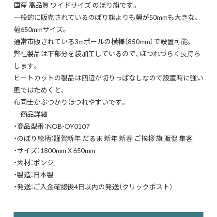
国産 高品質 ワイドサイズ のぼり旗です。
一般的に販売されているのぼり旗よりも幅が50mmも大きな、
幅650mmサイズ。
通常市販されている3mポールの横棒（850mm）で設置可能。
弊社製品は下部分を袋加工しているので、ほつれづらく長持ち
します。
ヒートカットの製品は四辺が切りっぱなしなので設置時に強い
風ではためくと、
布同士がぶつかりほつれやすいです。
商品詳細
・商品型番：NOB-OY0107
・のぼり絵柄：謹賀新年 だるま 新年 新春 ご挨拶 旗 販促 集客
・サイズ：1800mmＸ650mm
・素材：ポンジ
・製造：日本製
・発送：ご入金確認後4日以内の発送（クリックポスト）