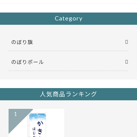
o
k
Category
のぼり旗
のぼりポール
人気商品ランキング
1