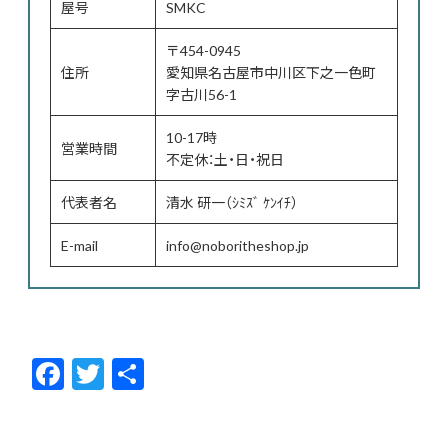
屋号
SMKC
〒454-0945
住所
愛知県名古屋市中川区下之一色町
字古川56-1
10-17時
営業時間
不定休：土・日・祝日
代表者名
清水 研一（ｼﾐｽﾞ ｹﾝｲﾁ）
E-mail
info@noboritheshop.jp
F
T
共
ac
w
有
e
itt