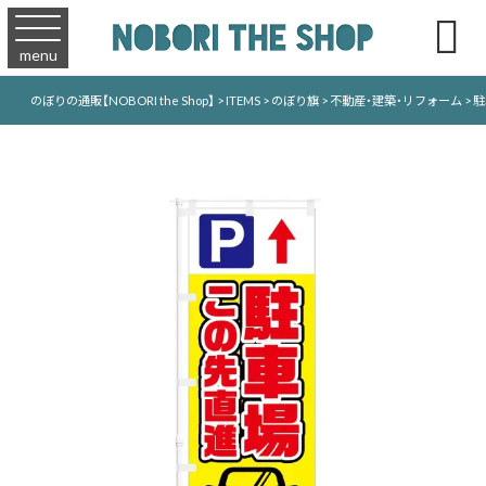

menu
のぼりの通販【NOBORI the Shop】
>
ITEMS
>
のぼり旗
>
不動産・建築・リフォーム
>
駐