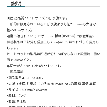
説明
国産 高品質 ワイドサイズ のぼり旗です。
一般的に販売されているのぼり旗よりも幅が50mmも大きな、
幅650mmサイズ。
通常市販されている3mポールの横棒（850mm）で設置可能。
弊社製品は下部分を袋加工しているので、ほつれづらく長持ち
します。
ヒートカットの製品は四辺が切りっぱなしなので設置時に強い
風ではためくと、
布同士がぶつかりほつれやすいです。
商品詳細
・商品型番：NOB-SY0017
・のぼり絵柄：駐車場 この先直進 PARKING 誘導 旗 販促 集客
・サイズ：1800mmＸ650mm
・素材：ポンジ
・製造：日本製