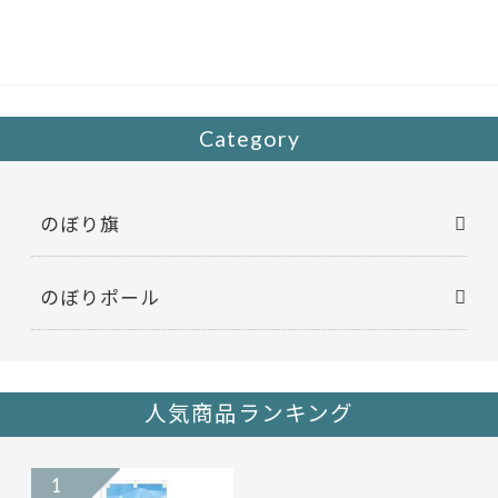
b
er
o
o
k
Category
のぼり旗
のぼりポール
人気商品ランキング
1