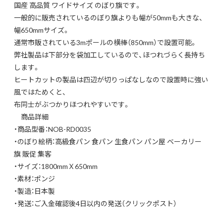
国産 高品質 ワイドサイズ のぼり旗です。
一般的に販売されているのぼり旗よりも幅が50mmも大きな、
幅650mmサイズ。
通常市販されている3mポールの横棒（850mm）で設置可能。
弊社製品は下部分を袋加工しているので、ほつれづらく長持ち
します。
ヒートカットの製品は四辺が切りっぱなしなので設置時に強い
風ではためくと、
布同士がぶつかりほつれやすいです。
商品詳細
・商品型番：NOB-RD0035
・のぼり絵柄：高級食パン 食パン 生食パン パン屋 ベーカリー
旗 販促 集客
・サイズ：1800mmＸ650mm
・素材：ポンジ
・製造：日本製
・発送：ご入金確認後4日以内の発送（クリックポスト）