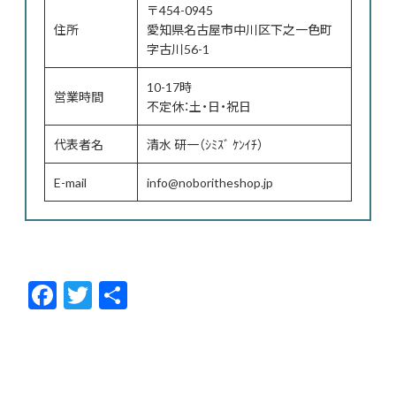
〒454-0945
住所
愛知県名古屋市中川区下之一色町
字古川56-1
10-17時
営業時間
不定休：土・日・祝日
代表者名
清水 研一（ｼﾐｽﾞ ｹﾝｲﾁ）
E-mail
info@noboritheshop.jp
F
T
共
ac
w
有
e
itt
b
er