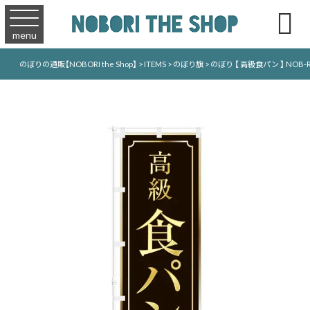

menu
のぼりの通販【NOBORI the Shop】
>
ITEMS
>
のぼり旗
>
のぼり 【 高級食パン 】 NOB-R