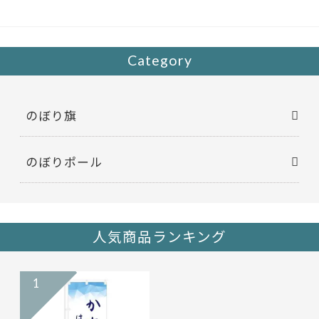
o
o
k
Category
のぼり旗
のぼりポール
人気商品ランキング
1