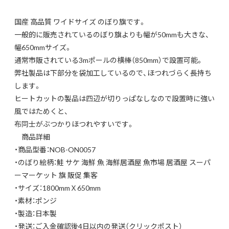
国産 高品質 ワイドサイズ のぼり旗です。
一般的に販売されているのぼり旗よりも幅が50mmも大きな、
幅650mmサイズ。
通常市販されている3mポールの横棒（850mm）で設置可能。
弊社製品は下部分を袋加工しているので、ほつれづらく長持ち
します。
ヒートカットの製品は四辺が切りっぱなしなので設置時に強い
風ではためくと、
布同士がぶつかりほつれやすいです。
商品詳細
・商品型番：NOB-ON0057
・のぼり絵柄：鮭 サケ 海鮮 魚 海鮮居酒屋 魚市場 居酒屋 スーパ
ーマーケット 旗 販促 集客
・サイズ：1800mmＸ650mm
・素材：ポンジ
・製造：日本製
・発送：ご入金確認後4日以内の発送（クリックポスト）