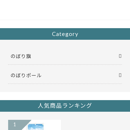
b
er
o
o
k
Category
のぼり旗
のぼりポール
人気商品ランキング
1