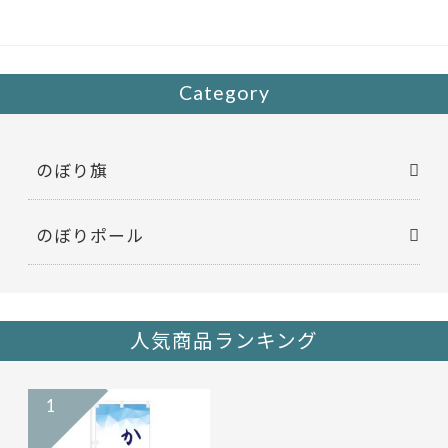
o
o
k
Category
のぼり旗
のぼりポール
人気商品ランキング
1