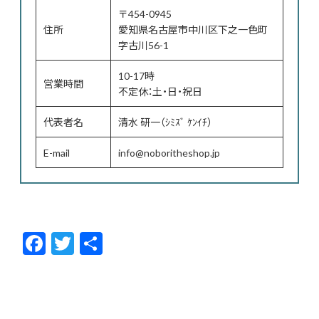
〒454-0945
住所
愛知県名古屋市中川区下之一色町
字古川56-1
10-17時
営業時間
不定休：土・日・祝日
代表者名
清水 研一（ｼﾐｽﾞ ｹﾝｲﾁ）
E-mail
info@noboritheshop.jp
F
T
共
ac
w
有
e
itt
b
er