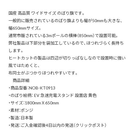
国産 高品質 ワイドサイズ のぼり旗です。
一般的に販売されているのぼり旗よりも幅が50mmも大きな、
幅650mmサイズ。
通常市販されている3mポールの横棒（850mm）で設置可能。
弊社製品は下部分を袋加工しているので、ほつれづらく長持ち
します。
ヒートカットの製品は四辺が切りっぱなしなので設置時に強い
風ではためくと、
布同士がぶつかりほつれやすいです。
商品詳細
・商品型番：NOB-KT0913
・のぼり絵柄： EV 急速充電スタンド 設置店 黄色
・サイズ：1800mmＸ650mm
・素材：ポンジ
・製造：日本製
・発送：ご入金確認後4日以内の発送（クリックポスト）