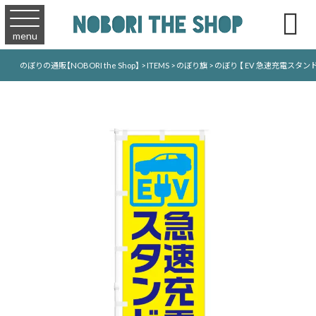

menu
のぼりの通販【NOBORI the Shop】
>
ITEMS
>
のぼり旗
>
のぼり 【 EV 急速充電スタンド 