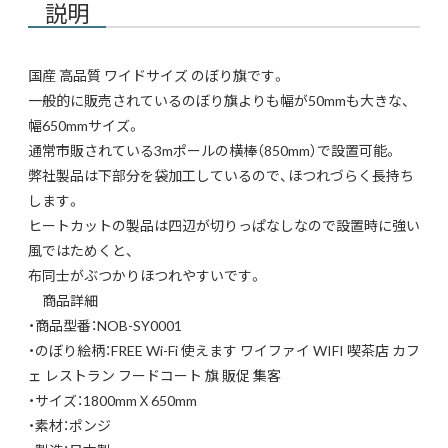
説明
国産 高品質 ワイドサイズ のぼり旗です。
一般的に販売されているのぼり旗よりも幅が50mmも大きな、
幅650mmサイズ。
通常市販されている3mポールの横棒（850mm）で設置可能。
弊社製品は下部分を袋加工しているので、ほつれづらく長持ち
します。
ヒートカットの製品は四辺が切りっぱなしなので設置時に強い
風ではためくと、
布同士がぶつかりほつれやすいです。
商品詳細
・商品型番：NOB-SY0001
・のぼり絵柄：FREE Wi-Fi 使えます ワイファイ WIFI 喫茶店 カフ
ェ レストラン フードコート 旗 販促 集客
・サイズ：1800mmＸ650mm
・素材：ポンジ