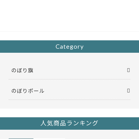
e
itt
b
er
o
o
k
Category
のぼり旗
のぼりポール
人気商品ランキング