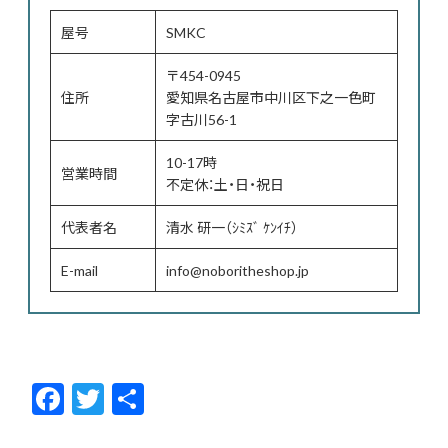
屋号
SMKC
〒454-0945
住所
愛知県名古屋市中川区下之一色町
字古川56-1
10-17時
営業時間
不定休：土・日・祝日
代表者名
清水 研一（ｼﾐｽﾞ ｹﾝｲﾁ）
E-mail
info@noboritheshop.jp
F
T
共
ac
w
有