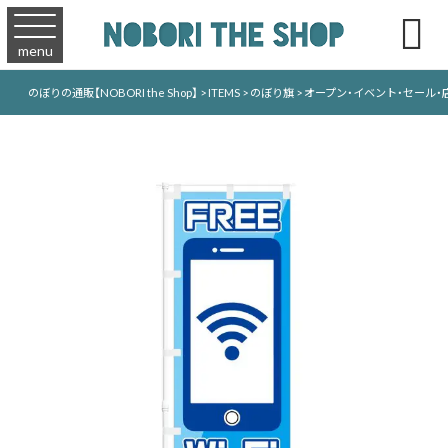

menu
のぼりの通販【NOBORI the Shop】
>
ITEMS
>
のぼり旗
>
オープン・イベント・セール・