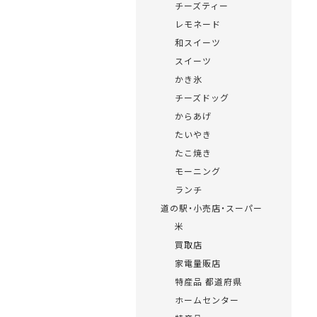
チーズティー
レモネード
和スイーツ
スイーツ
かき氷
チーズドッグ
からあげ
たいやき
たこ焼き
モーニング
ランチ
道の駅・小売店・スーパー
米
買取店
家電量販店
特産品 都道府県
ホームセンター