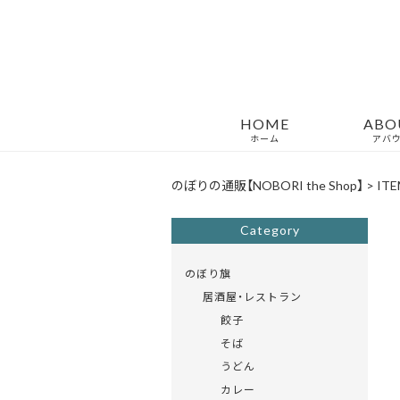
HOME
ABO
ホーム
アバ
のぼりの通販【NOBORI the Shop】
>
ITE
Category
のぼり旗
居酒屋・レストラン
餃子
そば
うどん
カレー