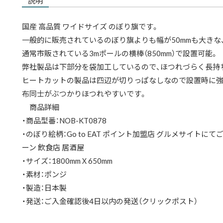
説明
国産 高品質 ワイドサイズ のぼり旗です。
一般的に販売されているのぼり旗よりも幅が50mmも大きな、
通常市販されている3mポールの横棒（850mm）で設置可能。
弊社製品は下部分を袋加工しているので、ほつれづらく長持
ヒートカットの製品は四辺が切りっぱなしなので設置時に強
布同士がぶつかりほつれやすいです。
商品詳細
・商品型番：NOB-KT0878
・のぼり絵柄：Go to EAT ポイント加盟店 グルメサイトにてご予
ーン 飲食店 居酒屋
・サイズ：1800mmＸ650mm
・素材：ポンジ
・製造：日本製
・発送：ご入金確認後4日以内の発送（クリックポスト）