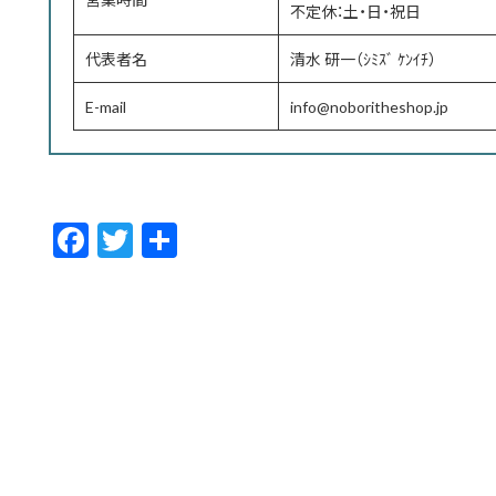
不定休：土・日・祝日
代表者名
清水 研一（ｼﾐｽﾞ ｹﾝｲﾁ）
E-mail
info@noboritheshop.jp
F
T
共
ac
w
有
e
itt
b
er
o
o
k