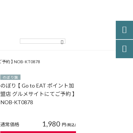


約 】 NOB-KT0878
のぼり旗
のぼり 【 Go to EAT ポイント加
盟店 グルメサイトにてご予約 】
NOB-KT0878
1,980
通常価格
円
(税込)