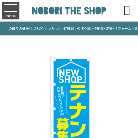

menu
のぼりの通販【NOBORI the Shop】
>
ITEMS
>
のぼり旗
>
不動産・建築・リフォーム
>
賃