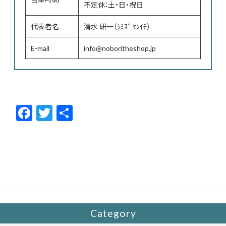
不定休：土・日・祝日
代表者名
清水 研一（ｼﾐｽﾞ ｹﾝｲﾁ）
E-mail
info@noboritheshop.jp
F
T
共
ac
w
有
e
itt
b
er
o
o
k
Category