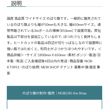
説明
国産 高品質 ワイドサイズ のぼり旗です。 一般的に販売されて
いるのぼり旗よりも幅が50mmも大きな、幅650mmサイズ。 通
常市販されている3mポールの横棒（850mm）で設置可能。 弊社
製品は下部分を袋加工しているので、ほつれづらく長持ちしま
す。 ヒートカットの製品は四辺が切りっぱなしなので設置時に
強い風ではためくと、 布同士がぶつかりほつれやすいです。 ＜
商品詳細＞ ・サイズ：1800mmＸ650mm ・素材：ポンジ ・製造：日
本製 ・発送：ご入金確認後4日以内の発送 ・商品型番：NOB-
KT0951 ・のぼり絵柄： NEW SHOP テナント 募集中 旗 販促 集
客
のぼり旗の制作・販売｜NOBORI the Shop