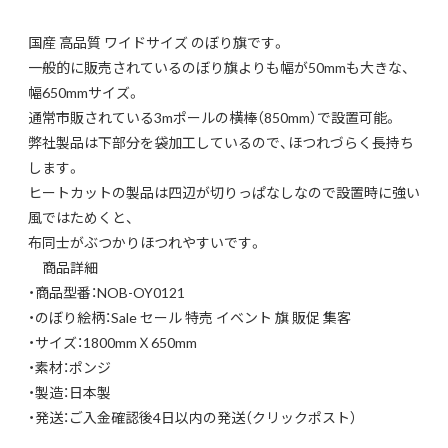
国産 高品質 ワイドサイズ のぼり旗です。
一般的に販売されているのぼり旗よりも幅が50mmも大きな、
幅650mmサイズ。
通常市販されている3mポールの横棒（850mm）で設置可能。
弊社製品は下部分を袋加工しているので、ほつれづらく長持ち
します。
ヒートカットの製品は四辺が切りっぱなしなので設置時に強い
風ではためくと、
布同士がぶつかりほつれやすいです。
商品詳細
・商品型番：NOB-OY0121
・のぼり絵柄：Sale セール 特売 イベント 旗 販促 集客
・サイズ：1800mmＸ650mm
・素材：ポンジ
・製造：日本製
・発送：ご入金確認後4日以内の発送（クリックポスト）