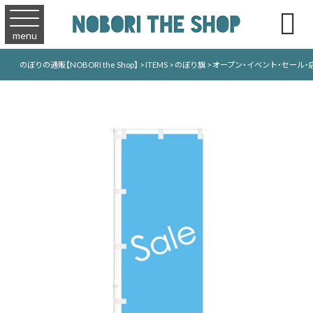

menu
のぼりの通販【NOBORI the Shop】
>
ITEMS
>
のぼり旗
>
オープン・イベント・セール・