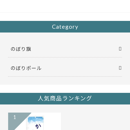
o
o
k
Category
のぼり旗
のぼりポール
人気商品ランキング
1