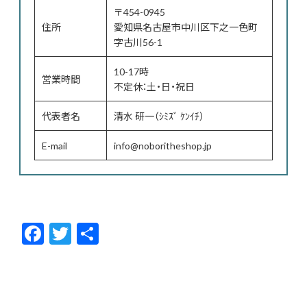
〒454-0945
住所
愛知県名古屋市中川区下之一色町
字古川56-1
10-17時
営業時間
不定休：土・日・祝日
代表者名
清水 研一（ｼﾐｽﾞ ｹﾝｲﾁ）
E-mail
info@noboritheshop.jp
F
T
共
ac
w
有
e
itt
b
er