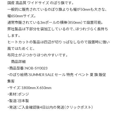
国産 高品質 ワイドサイズ のぼり旗です。
一般的に販売されているのぼり旗よりも幅が50mmも大きな、
幅650mmサイズ。
通常市販されている3mポールの横棒（850mm）で設置可能。
弊社製品は下部分を袋加工しているので、ほつれづらく長持ち
します。
ヒートカットの製品は四辺が切りっぱなしなので設置時に強い
風ではためくと、
布同士がぶつかりほつれやすいです。
商品詳細
・商品型番：NOB-SY0023
・のぼり絵柄：SUMMER SALE セール 特売 イベント 夏 旗 販促
集客
・サイズ：1800mmＸ650mm
・素材：ポンジ
・製造：日本製
・発送：ご入金確認後4日以内の発送（クリックポスト）