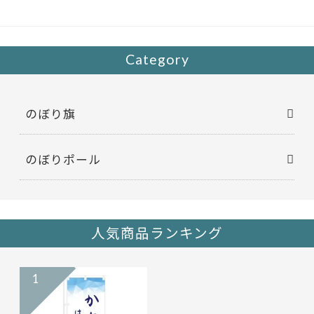
o
o
k
Category
のぼり旗
のぼりポール
人気商品ランキング
1