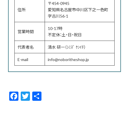
〒454-0945
住所
愛知県名古屋市中川区下之一色町
字古川56-1
10-17時
営業時間
不定休：土・日・祝日
代表者名
清水 研一（ｼﾐｽﾞ ｹﾝｲﾁ）
E-mail
info@noboritheshop.jp
F
T
共
ac
w
有
e
itt
b
er