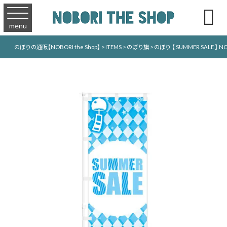

menu
のぼりの通販【NOBORI the Shop】
>
ITEMS
>
のぼり旗
>
のぼり 【 SUMMER SALE 】 NO