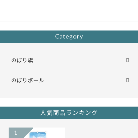
b
er
o
o
k
Category
のぼり旗
のぼりポール
人気商品ランキング
1