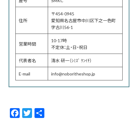
屋号
SMKC
〒454-0945
住所
愛知県名古屋市中川区下之一色町
字古川56-1
10-17時
営業時間
不定休：土・日・祝日
代表者名
清水 研一（ｼﾐｽﾞ ｹﾝｲﾁ）
E-mail
info@noboritheshop.jp
F
T
共
ac
w
有
e
itt