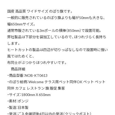
国産 高品質 ワイドサイズ のぼり旗です。
一般的に販売されているのぼり旗よりも幅が50mmも大きな、
幅650mmサイズ。
通常市販されている3mポールの横棒（850mm）で設置可能。
弊社製品は下部分を袋加工しているので、ほつれづらく長持ち
します。
ヒートカットの製品は四辺が切りっぱなしなので設置時に強い
風ではためくと、
布同士がぶつかりほつれやすいです。
商品詳細
・商品型番：NOB-KT0613
・のぼり絵柄：Welcome テラス席ペット同伴OK ペット ペット
同伴 カフェ レストラン 旗 販促 集客
・サイズ：1800mmＸ650mm
・素材：ポンジ
・製造：日本製
・発送：ご入金確認後4日以内の発送（クリックポスト）