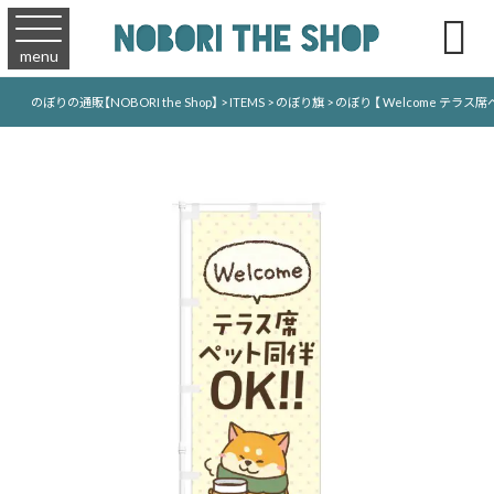

menu
のぼりの通販【NOBORI the Shop】
>
ITEMS
>
のぼり旗
>
のぼり 【 Welcome テラス席ペ