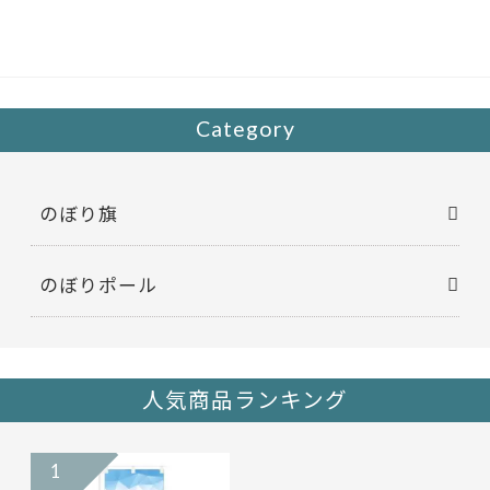
b
er
o
o
k
Category
のぼり旗
のぼりポール
人気商品ランキング
1