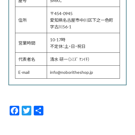
屋号
SMKC
〒454-0945
住所
愛知県名古屋市中川区下之一色町
字古川56-1
10-17時
営業時間
不定休：土・日・祝日
代表者名
清水 研一（ｼﾐｽﾞ ｹﾝｲﾁ）
E-mail
info@noboritheshop.jp
F
T
共
ac
w
有
e
itt