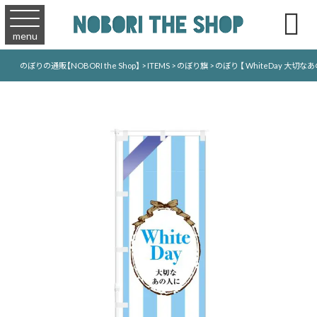

menu
のぼりの通販【NOBORI the Shop】
>
ITEMS
>
のぼり旗
>
のぼり 【 WhiteDay 大切なあの