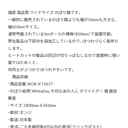
国産 高品質 ワイドサイズ のぼり旗です。
一般的に販売されているのぼり旗よりも幅が50mmも大きな、
幅650mmサイズ。
通常市販されている3mポールの横棒（850mm）で設置可能。
弊社製品は下部分を袋加工しているので、ほつれづらく長持ち
します。
ヒートカットの製品は四辺が切りっぱなしなので設置時に強い
風ではためくと、
布同士がぶつかりほつれやすいです。
商品詳細
・商品型番：NOB-KT0677
・のぼり絵柄：WhiteDay 大切なあの人に ホワイトデー 旗 販促
集客
・サイズ：1800mmＸ650mm
・素材：ポンジ
・製造：日本製
・発送：ご入金確認後4日以内の発送（クリックポスト）