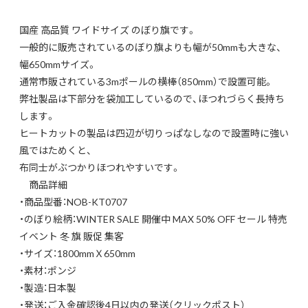
国産 高品質 ワイドサイズ のぼり旗です。
一般的に販売されているのぼり旗よりも幅が50mmも大きな、
幅650mmサイズ。
通常市販されている3mポールの横棒（850mm）で設置可能。
弊社製品は下部分を袋加工しているので、ほつれづらく長持ち
します。
ヒートカットの製品は四辺が切りっぱなしなので設置時に強い
風ではためくと、
布同士がぶつかりほつれやすいです。
商品詳細
・商品型番：NOB-KT0707
・のぼり絵柄：WINTER SALE 開催中 MAX 50% OFF セール 特売
イベント 冬 旗 販促 集客
・サイズ：1800mmＸ650mm
・素材：ポンジ
・製造：日本製
・発送：ご入金確認後4日以内の発送（クリックポスト）