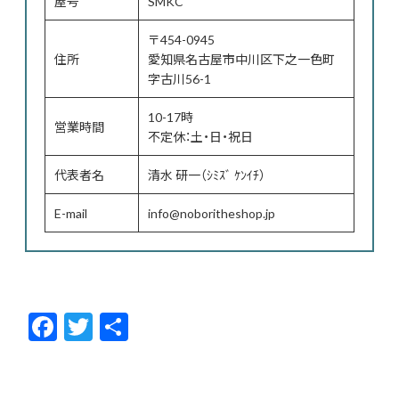
屋号
SMKC
〒454-0945
住所
愛知県名古屋市中川区下之一色町
字古川56-1
10-17時
営業時間
不定休：土・日・祝日
代表者名
清水 研一（ｼﾐｽﾞ ｹﾝｲﾁ）
E-mail
info@noboritheshop.jp
F
T
共
ac
w
有
e
itt