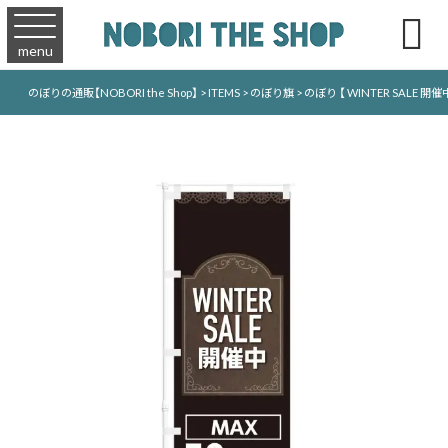

menu
のぼりの通販【NOBORI the Shop】
>
ITEMS
>
のぼり旗
>
のぼり 【 WINTER SALE 開催中 