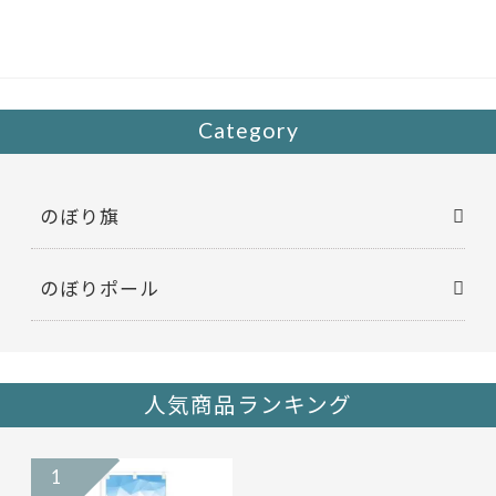
b
er
o
o
k
Category
のぼり旗
のぼりポール
人気商品ランキング
1