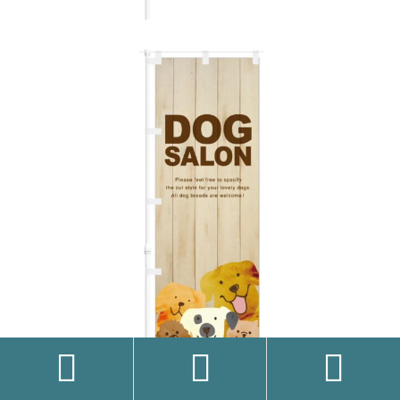


